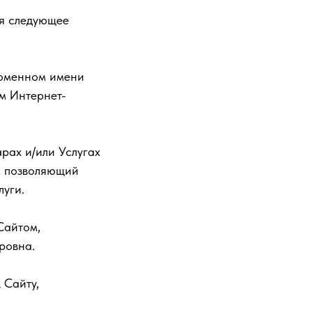
ия следующее
оменном имени
ом Интернет-
ах и/или Услугах
г, позволяющий
луги.
Сайтом,
ровна.
 Сайту,