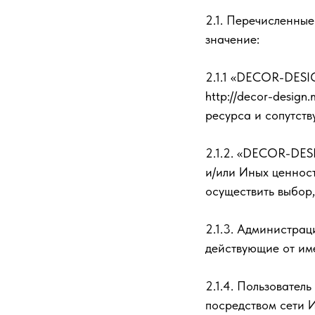
2.1. Перечисленны
значение:
2.1.1 «DECOR-DES
http://decor-desig
ресурса и сопутств
2.1.2. «DECOR-DE
и/или Иных ценност
осуществить выбор,
2.1.3. Администра
действующие от им
2.1.4. Пользовател
посредством сети 