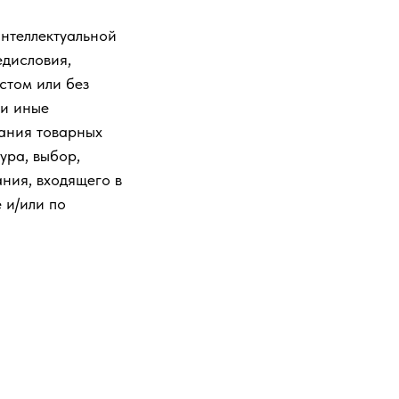
интеллектуальной
едисловия,
стом или без
 и иные
вания товарных
ура, выбор,
ния, входящего в
 и/или по