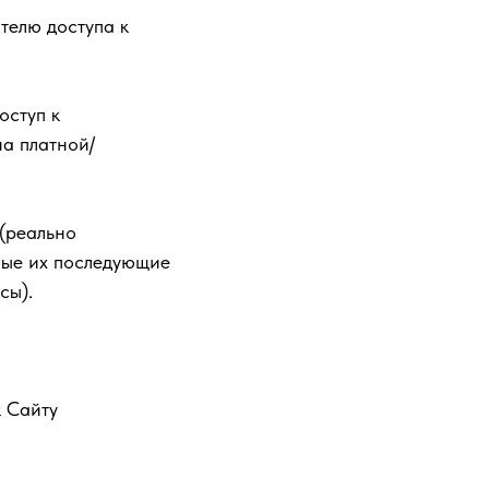
телю доступа к
оступ к
а платной/
(реально
бые их последующие
сы).
к Сайту