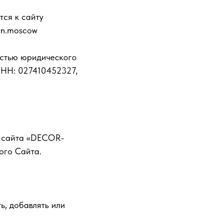
тся к сайту
gn.moscow
стью юридического
ИНН: 027410452327,
й сайта «DECOR-
ого Сайта.
ь, добавлять или