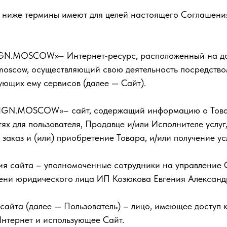
е ниже термины имеют для целей настоящего Соглашен
IGN.MOSCOW»– Интернет-ресурс, расположенный на д
n.moscow, осуществляющий свою деятельность посредств
ующих ему сервисов (далее — Сайт).
SIGN.MOSCOW»– сайт, содержащий информацию о Товар
ях для пользователя, Продавце и/или Исполнителе услу
 заказ и (или) приобретение Товара, и/или получение ус
ция сайта – уполномоченные сотрудники на управление 
ени юридического лица ИП Козюкова Евгения Александ
ь сайта (далее — Пользователь) – лицо, имеющее доступ к
Интернет и использующее Сайт.